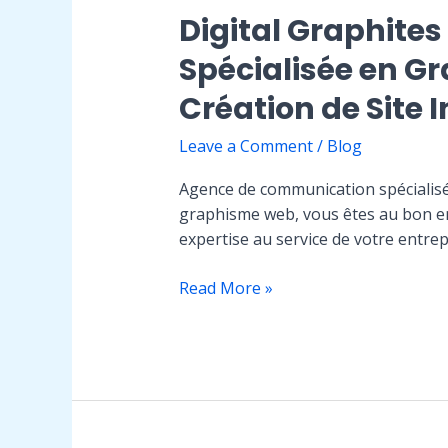
Graphisme
Digital Graphite
Web,
Spécialisée en G
Stratégie
de
Création de Site 
Référencement
et
Leave a Comment
/
Blog
Création
de
Agence de communication spécialis
Site
graphisme web, vous êtes au bon en
Internet
expertise au service de votre entrep
Digital
Read More »
Graphites
–
Votre
Agence
de
Communication