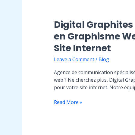
Communication
Spécialisée
en
Digital Graphite
Graphisme
en Graphisme Web
Web,
Référencement
Site Internet
et
Création
Leave a Comment
/
Blog
de
Site
Agence de communication spécialis
Internet
web ? Ne cherchez plus, Digital Gra
pour votre site internet. Notre éq
Digital
Read More »
Graphites
:
Votre
Agence