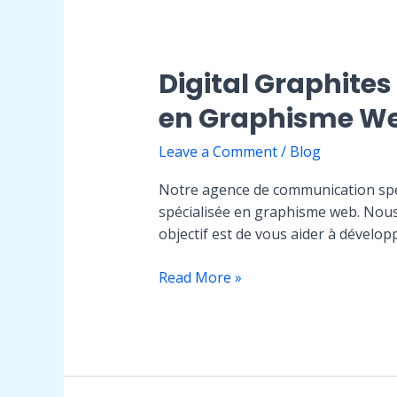
de
Communication
Spécialisée
en
Digital Graphite
Graphisme
en Graphisme Web
Web
Leave a Comment
/
Blog
Notre agence de communication spé
spécialisée en graphisme web. Nous
objectif est de vous aider à dévelo
Digital
Read More »
Graphites
:
Votre
Agence
de