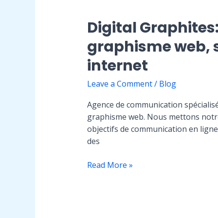
Spécialisée
en
Digital Graphite
Graphisme
graphisme web, s
Web,
Stratégie
internet
de
Référencement
Leave a Comment
/
Blog
et
Création
Agence de communication spécialisé
de
graphisme web. Nous mettons notre e
Site
objectifs de communication en ligne
Internet
des
Digital
Read More »
Graphites:
Agence
de
communication