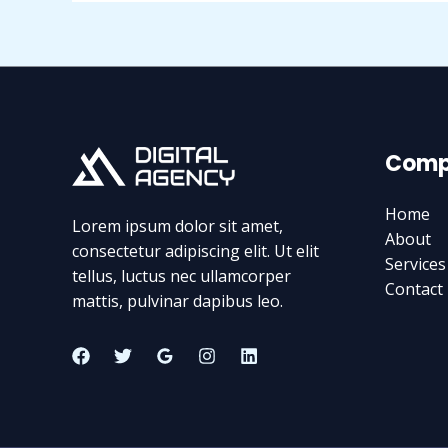
de
Communication
Spécialisée
en
Graphisme
Web,
Comp
Stratégie
de
Home
Référencement
Lorem ipsum dolor sit amet,
About
et
consectetur adipiscing elit. Ut elit
Services
Création
tellus, luctus nec ullamcorper
Contact
de
mattis, pulvinar dapibus leo.
Site
Internet