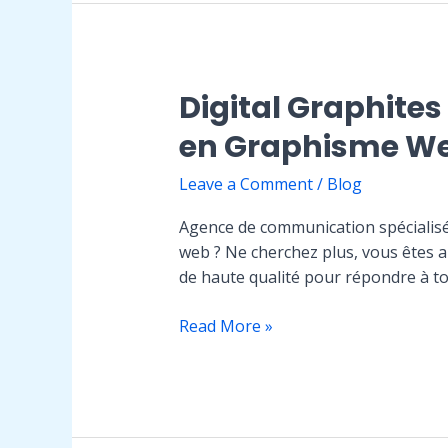
spécialisée
en
graphisme
web,
Digital Graphite
stratégie
en Graphisme W
de
référencement
Leave a Comment
/
Blog
et
création
Agence de communication spécialis
de
web ? Ne cherchez plus, vous êtes a
site
de haute qualité pour répondre à 
internet
Digital
Read More »
Graphites
:
Votre
Agence