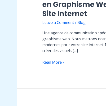
en Graphisme Web
Site Internet
Leave a Comment
/
Blog
Une agence de communication spécia
graphisme web. Nous mettons notre 
modernes pour votre site internet. 
créer des visuels […]
Digital
Read More »
Graphites:
Votre
Agence
de
Communication
Spécialisée
en